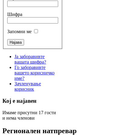
Шифра
Запомни ме
Ја заборавивте
вашата шифра?
Го заборавивте
вашето корисничко
име?
Зачленување
корисник
Кој е најавен
Имаме присутни 17 гости
и нема членови
Регионален натпревар