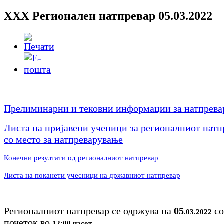
XXX Регионален натпревар 05.03.2022
selsebil.karaagac@ykc.edu.mk
Прелиминарни и тековни информации за натпрева
Листа на пријавени ученици за регионалниот натп
со место за натпреварување
Конечни резултати од регионалниот натпревар
Листа на поканети учесници на државниот натпревар
Регионалниот натпревар се одржува на
05
со
.03.2022
почеток во
.
12:00 часот