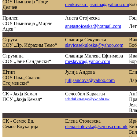
СОУ Гимназија "Гоце
denkovska_jasmina@yahoo.com
Боб
Делчев"
Прилеп
Анета Стојческа
Гоц
СОУ Гимназија „Мирче
anetastojceska@hotmail.com
Лет
Ацев“
Струга
Славица Секулоска
Вик
СОУ „Др. Ибрахим Темо“
slavicasekuloska@yahoo.com
Боб
Струмица
Славица Милева Ефтимова
Ива
СОУ „Јане Сандански“
meslavica@yahoo.com
Бор
Штип
Јулија Андова
Ели
СОУ Гим.„Славчо
julijaandova@yahoo.com
Дар
Стојменски“
СК - Јахја Кемал
Селсебил Караагач
Анѓ
ПСУ „Јахја Кемал“
Пра
selsebil.karaagac@ykc.edu.mk
Јел
Вла
СК - Семос Ед.
Елена Столевска
Ири
Семос Едукација
elena.stolevska@semos.com.mk
Биљ
Бил