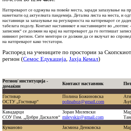
Натпреварот се одржува на повеќе места, заради запазување на п
наметнати од актуелната пандемија. Детална листа на места, и од
наставници за запазување на регуларноста на натпреварот се даде
табелата подолу. Контакт наставникот и наставниците во „потпис 
записник“ се должни на крај на натпреварот да го потпишат запис
нивниот регион. Сите ментори се должни да се вклучат во спров
на натпреварот како тестатори.
Распоред на учениците по простории за Скопскио
регион (
Семос Едукација
,
Јахја Кемал
)
Регион/ институција -
Контакт наставник
Пот
домаќин
Гостивар
Полина Божиновска
Ати
ОСТУ „Гостивар“
polinaboz@gmail.com
Љуб
Кавадарци
Зоран Милевски
Мар
СОУ Гим. „Добри Даскалов“
milevskiz@gmail.com
Тањ
Куманово
Јасмина Денковска
Мар