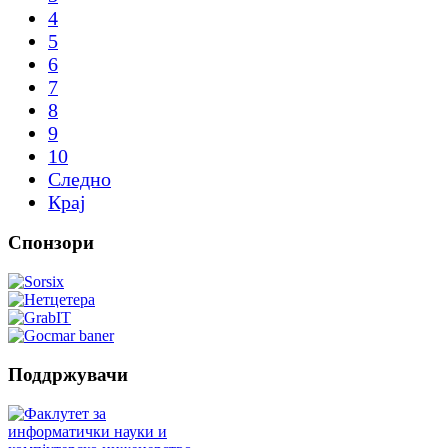
4
5
6
7
8
9
10
Следно
Крај
Спонзори
Поддржувачи