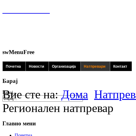
swMenuFree
Почетна
Новости
Организација
Натпревари
Контакт
Барај
Вие сте на:
Дома
Натпрев
Барај...
Регионален натпревар
Главно мени
Почетна