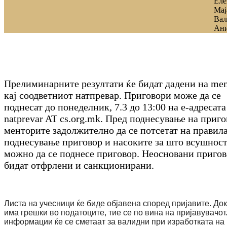
Еле
Мај
Вал
Ан
Прелиминарните резултати ќе бидат дадени на me
кај соодветниот натпревар. Приговори може да се
поднесат до понеделник, 7.3 до 13:00 на е-адресата
natprevar AT cs.org.mk. Пред поднесување на приго
менторите задолжително да се потсетат на правила
поднесување приговор и насоките за што всушност
можно да се поднесе приговор. Неосновани пригов
бидат отфрлени и санкционирани.
Листа на учесници ќе биде објавена според пријавите. До
има грешки во податоците, тие се по вина на пријавувачот
информации ќе се сметаат за валидни при изработката на