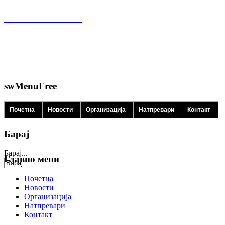
swMenuFree
Почетна
Новости
Организација
Натпревари
Контакт
Барај
Барај...
Главно мени
Почетна
Новости
Организација
Натпревари
Контакт