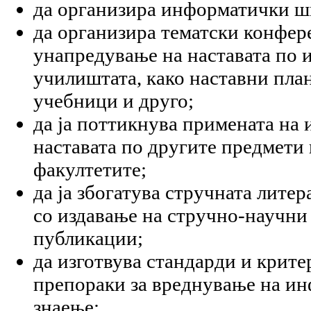
да организира информатички ш
да организира тематски конфер
унапредување на наставата по 
училиштата, како наставни пла
учебници и друго;
да ја поттикнува примената на
наставата по другите предмети
факултетите;
да ја збогатува стручната лите
со издавање на стручно-научни
публикации;
да изготвува стандарди и крите
препораки за вреднување на ин
знаење;