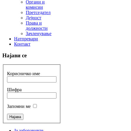
Органи и
комисии
Претседател
Дејност
Права и
должности
Зачленување
Натпревари
Контакт
Најави се
Корисничко име
Шифра
Запомни ме
Ја заборавивте