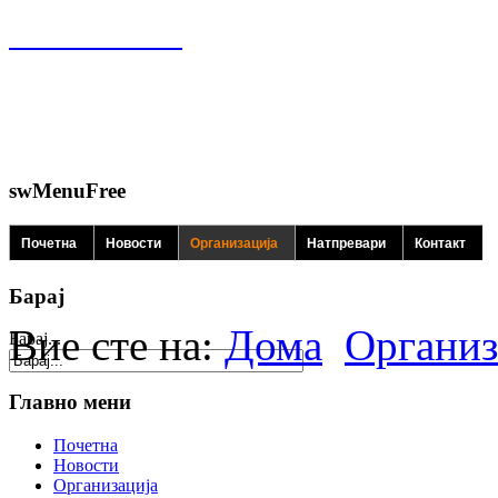
swMenuFree
Почетна
Новости
Организација
Натпревари
Контакт
Барај
Вие сте на:
Дома
Организ
Барај...
Главно мени
Почетна
Новости
Организација