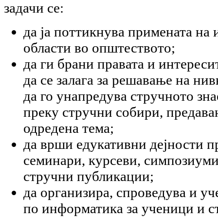
задачи се:
да ја поттикнува примената на 
области во општеството;
да ги брани правата и интереси
да се залага за решавање на ни
да го унапредува стручното зн
преку стручни собири, предава
одредена тема;
да врши едукативни дејности п
семинари, курсеви, симпозиуми
стручни публикации;
да организира, спроведува и уч
по информатика за ученици и с