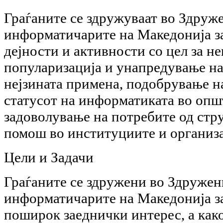
Граѓаните се здружуваат во Здруж
информатичарите на Македонија 
дејности и активности со цел за н
популаризација и унапредување н
нејзината примена, подобрување на
статусот на информатиката во општ
задоволување на потребите од стр
помош во институциите и организа
Цели и Задачи
Граѓаните се здружени во Здружен
информатичарите на Македонија з
поширок заеднички интерес, а как