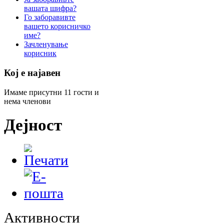
вашата шифра?
Го заборавивте
вашето корисничко
име?
Зачленување
корисник
Кој е најавен
Имаме присутни 11 гости и
нема членови
Дејност
Активности