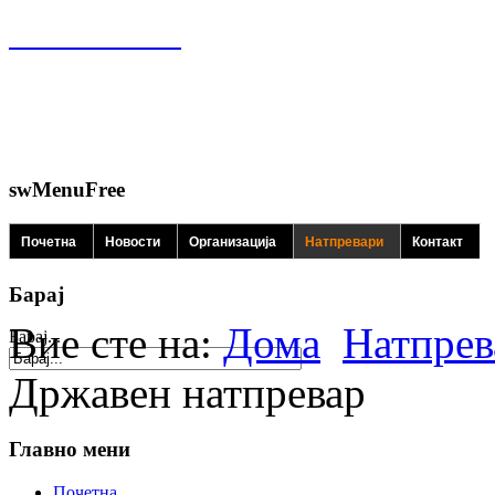
swMenuFree
Почетна
Новости
Организација
Натпревари
Контакт
Барај
Вие сте на:
Дома
Натпрев
Барај...
Државен натпревар
Главно мени
Почетна