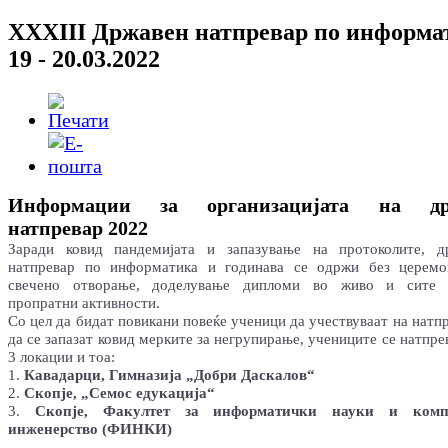
XXXIII Државен натпревар по информа
19 - 20.03.2022
Информации за организацијата на др
натпревар 2022
Заради ковид пандемијата и запазување на протоколите, д
натпревар по информатика и годинава се одржи без церемо
свечено отворање, доделување дипломи во живо и сите 
пропратни активности.
Со цел да бидат повикани повеќе ученици да учествуваат на натпр
да се запазат ковид мерките за негрупирање, учениците се натпре
3 локации и тоа:
1.
Кавадарци, Гимназија „Добри Даскалов“
2.
Скопје, „Семос едукација“
3.
Скопје, Факултет за информатички науки и компј
инженерство (ФИНКИ)