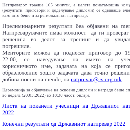
Натпреварот траеше 165 минути, а целата понатамошна кому
(резултати, приговори и доделување дипломи) се одвиваше еле
како што беше и за регионалниот натпревар.
Прелиминарните резултати беа објавени на men
Натпреварувачите имаа можност да ги проверат
решенија во делот за тренинг и да увида
погрешиле.
Менторите можеа да поднесат приговор до 19
22:00, со наведување на името на учес
корисничкото име, задачата на која се приго
образложение зошто задачата дава точно решени
добива поени на mendo, на
natprevar@cs.org.mk
.
Церемонија за објавување на освоени дипломи и награди беше с
во недела (20.03.2022) во 18:30 часот, онлајн.
Листа на поканети учесници на Државниот нат
2022
Конечни резултати од Државниот натпревар 2022