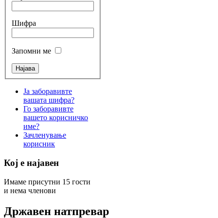
Шифра
Запомни ме
Ја заборавивте
вашата шифра?
Го заборавивте
вашето корисничко
име?
Зачленување
корисник
Кој е најавен
Имаме присутни 15 гости
и нема членови
Државен натпревар