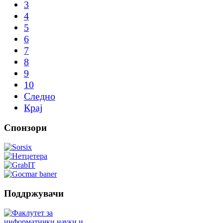
3
4
5
6
7
8
9
10
Следно
Крај
Спонзори
Поддржувачи