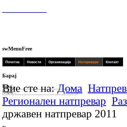
swMenuFree
Почетна
Новости
Организација
Натпревари
Контакт
Барај
Вие сте на:
Дома
Натпрев
Барај...
Регионален натпревар
Ра
државен натпревар 2011