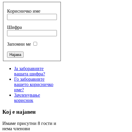
Корисничко име
Шифра
Запомни ме
Ја заборавивте
вашата шифра?
Го заборавивте
вашето корисничко
име?
Зачленување
корисник
Кој е најавен
Имаме присутни 8 гости и
нема членови