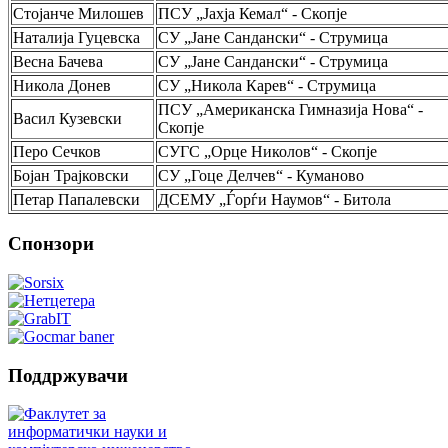
Стојанче Милошев
ПСУ „Јахја Кемал“ - Скопје
Наталија Гуцевска
СУ „Јане Сандански“ - Струмица
Весна Бачева
СУ „Јане Сандански“ - Струмица
Никола Донев
СУ „Никола Карев“ - Струмица
ПСУ „Американска Гимназија Нова“ -
Васил Кузевски
Скопје
Перо Сечков
СУГС „Орце Николов“ - Скопје
Бојан Трајковски
СУ „Гоце Делчев“ - Куманово
Петар Папалевски
ДСЕМУ „Ѓорѓи Наумов“ - Битола
Спонзори
Поддржувачи