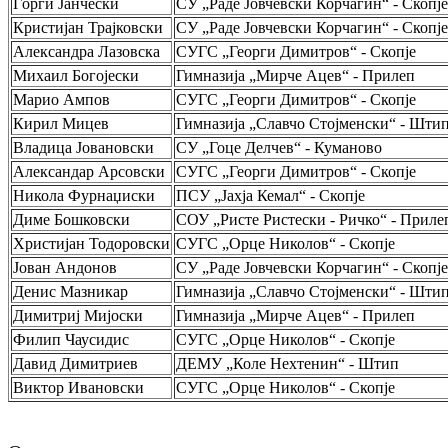
Ѓорѓи Јанчески
СУ „Раде Јовчевски Корчагин“ - Скопје
Кристијан Трајковски
СУ „Раде Јовчевски Корчагин“ - Скопје
Александра Лазовска
СУГС „Георги Димитров“ - Скопје
Михаил Богојески
Гимназија „Мирче Ацев“ - Прилеп
Марио Ампов
СУГС „Георги Димитров“ - Скопје
Кирил Мицев
Гимназија „Славчо Стојменски“ - Шти
Владица Јовановски
СУ „Гоце Делчев“ - Куманово
Александар Арсовски
СУГС „Георги Димитров“ - Скопје
Никола Фурнаџиски
ПСУ „Јахја Кемал“ - Скопје
Диме Бошковски
СОУ „Ристе Ристески - Ричко“ - Приле
Христијан Тодоровски
СУГС „Орце Николов“ - Скопје
Јован Андонов
СУ „Раде Јовчевски Корчагин“ - Скопје
Денис Мазникар
Гимназија „Славчо Стојменски“ - Шти
Димитриј Мијоски
Гимназија „Мирче Ацев“ - Прилеп
Филип Чаусидис
СУГС „Орце Николов“ - Скопје
Давид Димитриев
ДЕМУ „Коле Нехтенин“ - Штип
Виктор Ивановски
СУГС „Орце Николов“ - Скопје