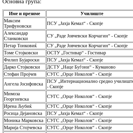
Основна група:
Име и презиме
Училиште
Максим
ПСУ „Јахја Кемал“ - Скопје
Трифуновски
Александар
СУ „Раде Јовчевски Корчагин“ - Скопје
Станковски
Петар Тонковиќ
СУ „Раде Јовчевски Корчагин“ - Скопје
Томе Стојковски
ОСТУ „Гостивар“ - Гостивар
Филип Бујароски
ПСУ „Јахја Кемал“ - Скопје
Дарко Стојковски
ДСТУ „Наце Буѓони“ - Куманово
Стефан Пројчев
СУГС „Орце Николов“ - Скопје
ПСУ „Интернационално средно училишт
Ангела Јосифовска
- Скопје
Мимоза
СУГС „Орце Николов“ - Скопје
Георгиевска
Ирена Љубиќ
СУГС „Орце Николов“ - Скопје
Росица Дејановска
ПСУ „Јахја Кемал“ - Скопје
Моника Марковска
СУГС „Орце Николов“ - Скопје
Марија Стојчевска
СУГС „Орце Николов“ - Скопје