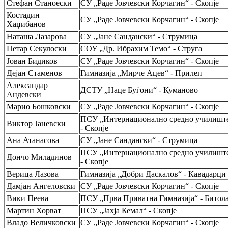
Стефан Станоески
СУ „Раде Јовчевски Корчагин“ - Скопје
Костадин
СУ „Раде Јовчевски Корчагин“ - Скопје
Хаџибанов
Наташа Лазарова
СУ „Јане Сандански“ - Струмица
Петар Секулоски
СОУ „Др. Ибрахим Темо“ - Струга
Јован Бидиков
СУ „Раде Јовчевски Корчагин“ - Скопје
Дејан Стаменов
Гимназија „Мирче Ацев“ - Прилеп
Александар
ДСТУ „Наце Буѓони“ - Куманово
Андевски
Марио Бошковски
СУ „Раде Јовчевски Корчагин“ - Скопје
ПСУ „Интернационално средно училишт
Виктор Јаневски
- Скопје
Ана Атанасова
СУ „Јане Сандански“ - Струмица
ПСУ „Интернационално средно училишт
Дончо Миладинов
- Скопје
Верица Лазова
Гимназија „Добри Даскалов“ - Кавадарци
Дамјан Ангеловски
СУ „Раде Јовчевски Корчагин“ - Скопје
Вики Пеева
ПСУ „Прва Приватна Гимназија“ - Битол
Мартин Хорват
ПСУ „Јахја Кемал“ - Скопје
Владо Величковски
СУ „Раде Јовчевски Корчагин“ - Скопје