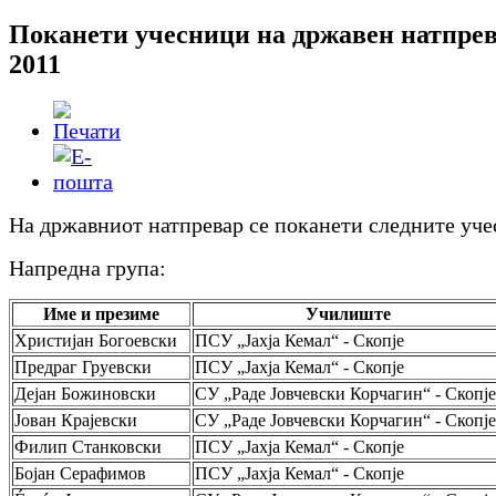
Поканети учесници на државен натпре
2011
На државниот натпревар се поканети следните уче
Напредна група:
Име и презиме
Училиште
Христијан Богоевски
ПСУ „Јахја Кемал“ - Скопје
Предраг Груевски
ПСУ „Јахја Кемал“ - Скопје
Дејан Божиновски
СУ „Раде Јовчевски Корчагин“ - Скопје
Јован Крајевски
СУ „Раде Јовчевски Корчагин“ - Скопје
Филип Станковски
ПСУ „Јахја Кемал“ - Скопје
Бојан Серафимов
ПСУ „Јахја Кемал“ - Скопје