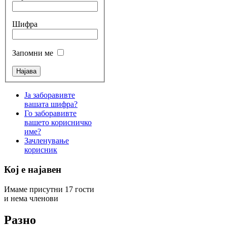
Шифра
Запомни ме
Ја заборавивте
вашата шифра?
Го заборавивте
вашето корисничко
име?
Зачленување
корисник
Кој е најавен
Имаме присутни 17 гости
и нема членови
Разно