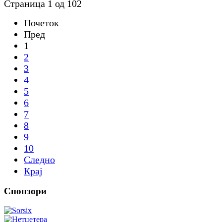
Страница 1 од 102
Почеток
Пред
1
2
3
4
5
6
7
8
9
10
Следно
Крај
Спонзори