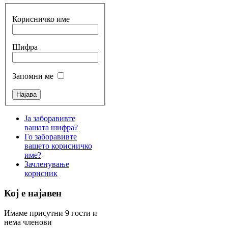
Корисничко име
Шифра
Запомни ме
Ја заборавивте
вашата шифра?
Го заборавивте
вашето корисничко
име?
Зачленување
корисник
Кој е најавен
Имаме присутни 9 гости и
нема членови