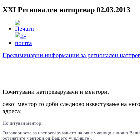
XXI Регионален натпревар 02.03.2013
Прелиминарни информации за регионален натпре
Почитувани натпреварувачи и ментори,
секој ментор го доби следново известување на него
адреса:
П
очитуван ментор,
Одговорноста за натпреварувањето на овие ученици е лично Ваша
останатите ментори од Вашето училиште).