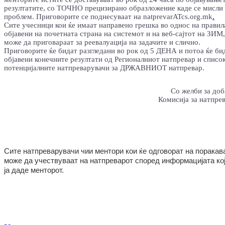
резултатите, со ТОЧНО прецизирано образложение каде се мисли
проблем. Приговорите се поднесуваат на natprevarATcs.org.mk
.
Сите учесници кои ќе имаат направено грешка во однос на правил
објавени на почетната страна на системот и на веб-сајтот на ЗИМ,
може да приговараат за реевалуација на задачите и слично.
Приговорите ќе бидат разгледани во рок од 5 ДЕНА и потоа ќе би
објавени конечните резултати од Регионалниот натпревар и списо
потенцијалните натпреварувачи за ДРЖАВНИОТ натпревар.
Со желби за доб
Комисија за натпре
Сите натпреварувачи чии ментори кои ќе одговорат на поракав
може да учествуваат на натпреварот според информацијата кој
ја даде менторот.