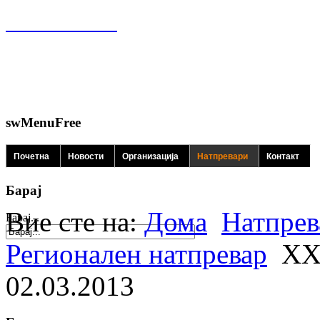
swMenuFree
Почетна
Новости
Организација
Натпревари
Контакт
Барај
Вие сте на:
Дома
Натпрев
Барај...
Регионален натпревар
XX
02.03.2013