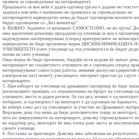
правила за спроведување на натпреварите).
Прашањата за кои веќе е даден одговор (јасно е дадено во текстот
задачата или веќе е напишано во правилата за спроведување на
натпреварите) најверојатно нема да бидат одговорени воопшто ил
бидат одговорени со „Без коментар“.
4. ВАЖНО: Задачите се решаваат САМОСТОЈНО, не во група! До
има идентични решенија предадени од ученици за кои е организи
надгледувано натпреварување (според критериумите на комисијат
најверојатно ќе биде преземена мерка ДИСКВАЛИФИКАЦИЈА Н
УЧИЛИШТЕТО (сите учесници од тоа училиште) и ќе бидат доде
поени на сите ученици.
Оваа мерка ќе биде преземена, бидејќи исти кодови ќе значат дека
натпреварот во соодветното училиште не е спроведен според прав
натпреварување: самостојна работа, никакви дискусии (директни 
електронски пат) помеѓу учесниците, интернет пристап до сајтот 
натпреварите.
5. При изборот на учесници на државниот натпревар ќе биде запа
регионалниот принцип, со ограничување на бројот на учесници о
училиште, место и даден регион. За таа цел, можно е од менторот
побарано, и одговорност на менторот е да одговори на барањето,
ќе избере само дел од учесниците за учество на Државниот натпр
Веруваме дека тоа нема да биде дополнителен товар за менторот,
што по завршувањето на натпреварот, доколку спроведувањето п
во најдобар ред, менторот ќе има точна ранг листа за постигнува
своите ученици.
6. Постапка за приговори: Доколку има забелешки на резултатите,
менторите истите се доставуваат во рок од 24 часа по објавување