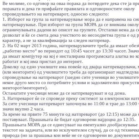
Ве молиме, со одговор на оваа порака да потврдите дека сте ја п
пораката и дека ги прифаќате правилата и одговорностите околу
спроведувањето на натпреварот, односно следното:
1. Изборот на група за натпреварување мора да е направена на си
натпреварување. При изборот на група МОРА да се внимава околу
ограничувањата дадени во описот на групите. Отстапки нема да с
дозволат и ќе се смета дека учеството во несоодветна група е од 
карактер, а не за квалификација за следен натпревар.
2. На 02 март 2013 година, натпреварувачите треба да имаат обе
„работно место“ во периодот од 10:45 часот до 13:30 часот. Значи
да имаат компјутер на кој е инсталирана програмската алатка во ко
работат и кој има пристап до интернет.
Доколку од едно училиште има повеќе од двајца натпреварувачи,
(или менторите) од училиштето треба да организираат надгледув
спроведување на натпреварот (заедно сите ученици во училиштет
некое друго место со потребните услови и задолжително присуств
менторот/менторите).
Останатите учесници може да се натпреваруваат и од дома.
3. Натпреварот ќе се спроведе преку системот за електронски нат
За сите учесници натпреварот започнува во 11:00 и трае до 13:00 
значи вкупно 2 часа.
За време на првите 75 минути од натпреварот (до 12:15) може да 
поставуваат. Прашањата ќе бидат одговорени најдоцна до 12:35.
Прашањата МОРА да се однесуваат на евентуално дообјаснување
текстот на задачата, или во исклучителен случај, да се од техничк
природа (но за прашања кои веќе не се одговорени во документит