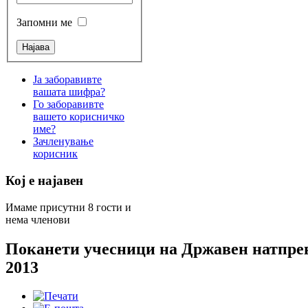
Запомни ме
Ја заборавивте
вашата шифра?
Го заборавивте
вашето корисничко
име?
Зачленување
корисник
Кој е најавен
Имаме присутни 8 гости и
нема членови
Поканети учесници на Државен натпре
2013