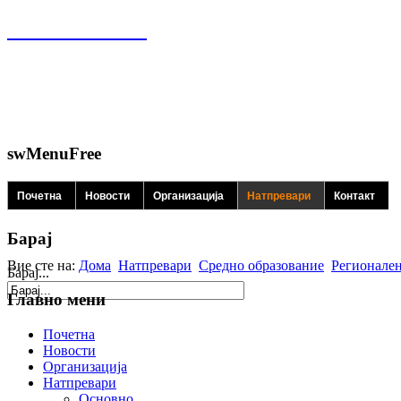
swMenuFree
Почетна
Новости
Организација
Натпревари
Контакт
Барај
Вие сте на:
Дома
Натпревари
Средно образование
Регионален
Барај...
Главно мени
Почетна
Новости
Организација
Натпревари
Основно