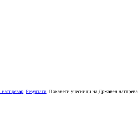
 натпревар
Резултати
Поканети учесници на Државен натпрева