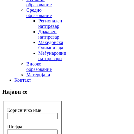
образование
Средно
образование
Регионален
натпревар
Државен
натпревар
Македонска
Олимпијада
Меѓународни
натпревари
Високо
образование
Материјали
Контакт
Најави се
Корисничко име
Шифра