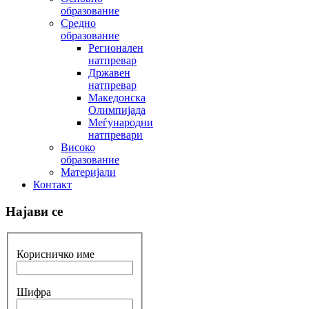
образование
Средно
образование
Регионален
натпревар
Државен
натпревар
Македонска
Олимпијада
Меѓународни
натпревари
Високо
образование
Материјали
Контакт
Најави се
Корисничко име
Шифра