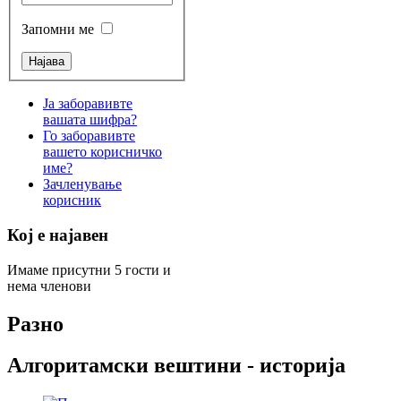
Запомни ме
Ја заборавивте
вашата шифра?
Го заборавивте
вашето корисничко
име?
Зачленување
корисник
Кој е најавен
Имаме присутни 5 гости и
нема членови
Разно
Алгоритамски вештини - историја