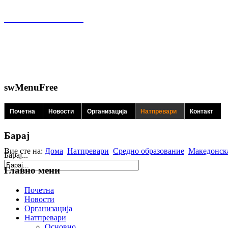
swMenuFree
Почетна
Новости
Организација
Натпревари
Контакт
Барај
Вие сте на:
Дома
Натпревари
Средно образование
Македонск
Барај...
Главно мени
Почетна
Новости
Организација
Натпревари
Основно