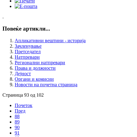
.
Повеќе артикли...
Апликативни вештини - историја
Зачленување
Претседател
Натпревари
Регионални натпревари
Права и должности
Дејност
Органи и комисии
Новости на почетна страница
Страница 93 од 102
Почеток
Пред
88
89
90
91