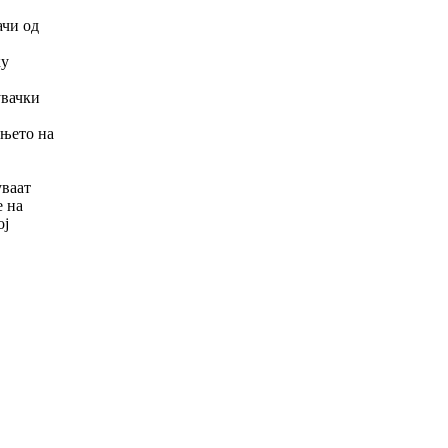
ачи од
ку
увачки
ањето на
уваат
е на
ој