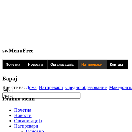
swMenuFree
Почетна
Новости
Организација
Натпревари
Контакт
Барај
Вие сте на:
Дома
Натпревари
Средно образование
Македонск
Барај...
Главно мени
Почетна
Новости
Организација
Натпревари
Основно