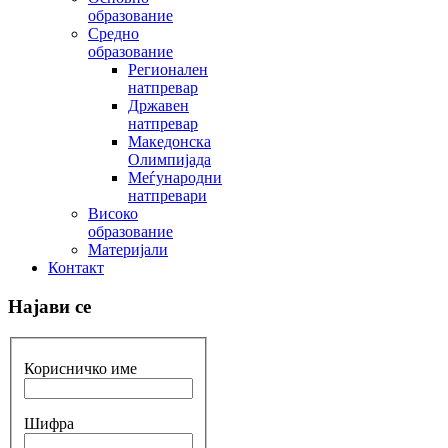
образование
Средно
образование
Регионален
натпревар
Државен
натпревар
Македонска
Олимпијада
Меѓународни
натпревари
Високо
образование
Материјали
Контакт
Најави се
Корисничко име
Шифра