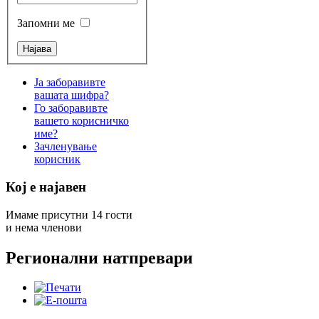
Запомни ме
Ја заборавивте
вашата шифра?
Го заборавивте
вашето корисничко
име?
Зачленување
корисник
Кој е најавен
Имаме присутни 14 гости
и нема членови
Регионални натпревари