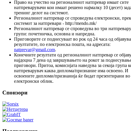
Право на учество на регионалниот натпревар имаат сите
натпреварувачи кои имаат решено најмалку 10 (десет) зад
тренинг делот на системот.
Регионалниот натпревар се спроведува електронски, пре
системот за натпревари - http://mendo.mk/
Регионалниот натпревар се спроведува во три натпревар
групи: почетничка, основна и напредна.
Приговорите се поднесуваат во рок од 24 часа од објавув
резултатите, по електронска пошта, на адресата:
natprevar@gmail.com
.
Конечните резултати од регионалниот натпревар се објав
најдоцна 7 дена од завршувањето на рокот за поднесувањ
приговори. Притоа, комисијата наведува за секоја група к
натпреварувач каква диплома/признание има освоено. И
освоените дипломи/признанија ќе бидат презентирани во
електронски облик.
Спонзори