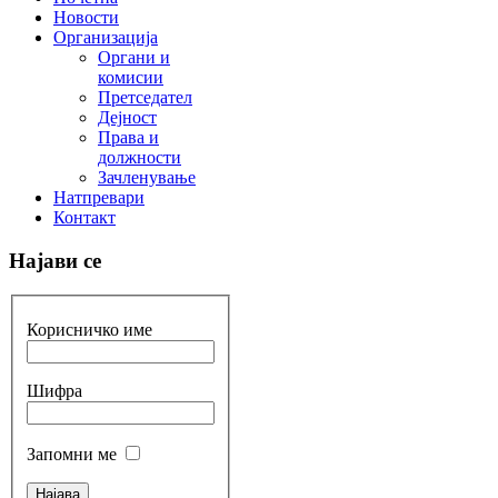
Новости
Организација
Органи и
комисии
Претседател
Дејност
Права и
должности
Зачленување
Натпревари
Контакт
Најави се
Корисничко име
Шифра
Запомни ме