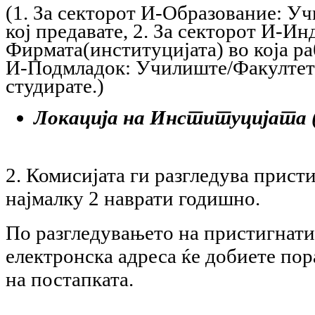
(1. За секторот И-Образование: У
кој предавате,
2. За секторот И-Ин
Фирмата(институцијата) во која ра
И-Подмладок: Училиште/Факултет 
студирате.)
Локација на Институцијата 
2. Комисијата ги разгледува прист
најмалку 2 наврати годишно.
По разгледувањето на пристигнати
електронска адреса ќе добиете по
на постапката.