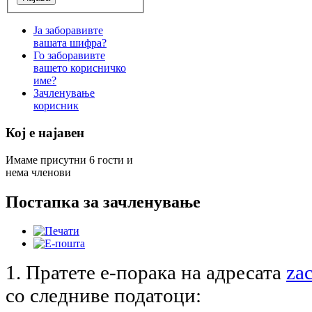
Ја заборавивте
вашата шифра?
Го заборавивте
вашето корисничко
име?
Зачленување
корисник
Кој е најавен
Имаме присутни 6 гости и
нема членови
Постапка за зачленување
1. Пратете е-порака на адресата
za
со следниве податоци: