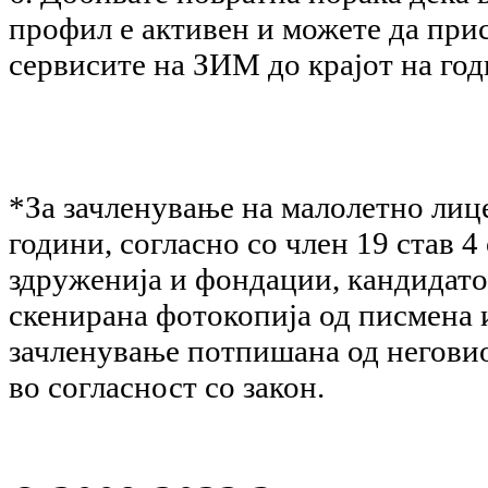
профил е активен и можете да при
сервисите на ЗИМ до крајот на год
*За зачленување на малолетно лиц
години, согласно со член 19 став 4
здруженија и фондации, кандидато
скенирана фотокопија од писмена и
зачленување потпишана од неговио
во согласност со закон.