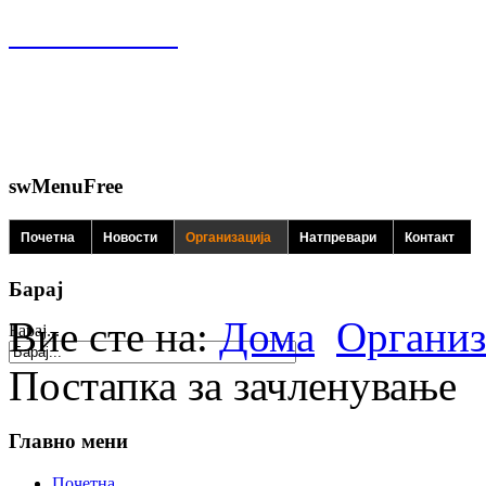
swMenuFree
Почетна
Новости
Организација
Натпревари
Контакт
Барај
Вие сте на:
Дома
Организ
Барај...
Постапка за зачленување
Главно мени
Почетна