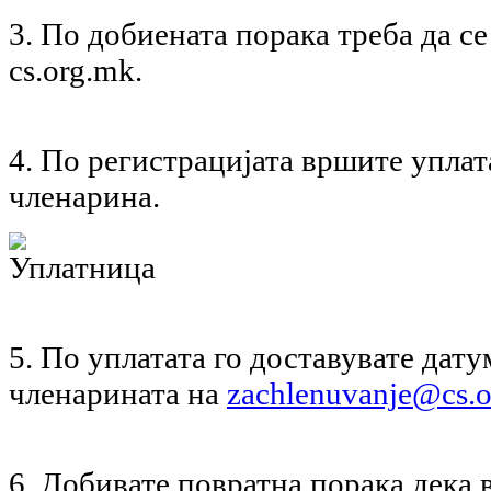
3. По добиената порака треба да се
cs.org.mk.
4. По регистрацијата вршите уплат
членарина.
5. По уплатата го доставувате дату
членарината на
zachlenuvanje@cs.
6. Добивате повратна порака дека