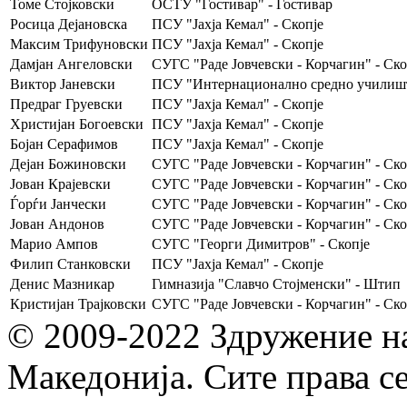
Томе Стојковски
ОСТУ "Гостивар" - Гостивар
Росица Дејановска
ПСУ "Јахја Кемал" - Скопје
Максим Трифуновски
ПСУ "Јахја Кемал" - Скопје
Дамјан Ангеловски
СУГС "Раде Јовчевски - Корчагин" - Ско
Виктор Јаневски
ПСУ "Интернационално средно училишт
Предраг Груевски
ПСУ "Јахја Кемал" - Скопје
Христијан Богоевски
ПСУ "Јахја Кемал" - Скопје
Бојан Серафимов
ПСУ "Јахја Кемал" - Скопје
Дејан Божиновски
СУГС "Раде Јовчевски - Корчагин" - Ско
Јован Крајевски
СУГС "Раде Јовчевски - Корчагин" - Ско
Ѓорѓи Јанчески
СУГС "Раде Јовчевски - Корчагин" - Ско
Јован Андонов
СУГС "Раде Јовчевски - Корчагин" - Ско
Марио Ампов
СУГС "Георги Димитров" - Скопје
Филип Станковски
ПСУ "Јахја Кемал" - Скопје
Денис Мазникар
Гимназија "Славчо Стојменски" - Штип
Кристијан Трајковски
СУГС "Раде Јовчевски - Корчагин" - Ско
© 2009-2022 Здружение н
Македонија. Сите права с