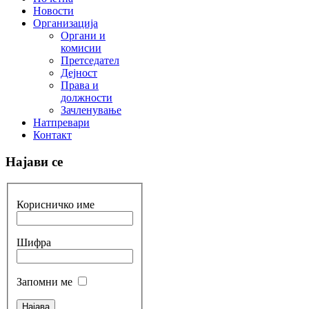
Новости
Организација
Органи и
комисии
Претседател
Дејност
Права и
должности
Зачленување
Натпревари
Контакт
Најави се
Корисничко име
Шифра
Запомни ме