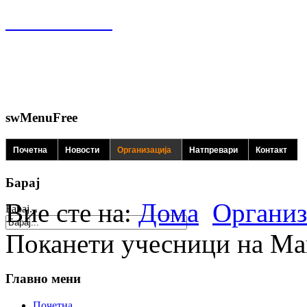
swMenuFree
Почетна
Новости
Организација
Натпревари
Контакт
Барај
Вие сте на:
Дома
Организ
Барај...
Поканети учесници на Ма
Главно мени
Почетна