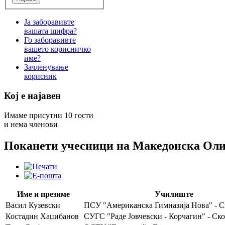
Ја заборавивте
вашата шифра?
Го заборавивте
вашето корисничко
име?
Зачленување
корисник
Кој е најавен
Имаме присутни 10 гости
и нема членови
Поканети учесници на Македонска Оли
Име и презиме
Училиште
Васил Кузевски
ПСУ "Американска Гимназија Нова" - С
Костадин Хаџибанов
СУГС "Раде Јовчевски - Корчагин" - Ско