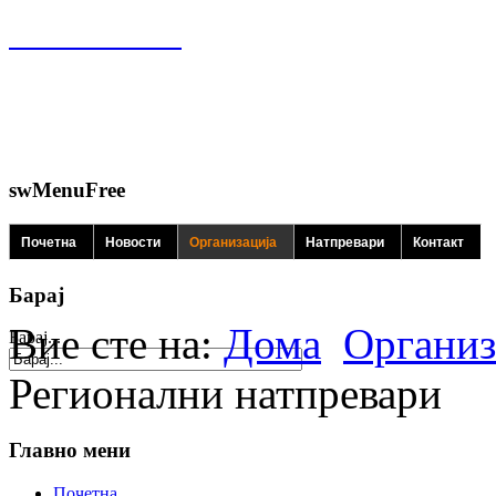
swMenuFree
Почетна
Новости
Организација
Натпревари
Контакт
Барај
Вие сте на:
Дома
Организ
Барај...
Регионални натпревари
Главно мени
Почетна