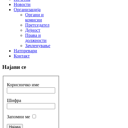
Новости
Организација
Органи и
комисии
Претседател
Дејност
Права и
должности
Зачленување
Натпревари
Контакт
Најави се
Корисничко име
Шифра
Запомни ме