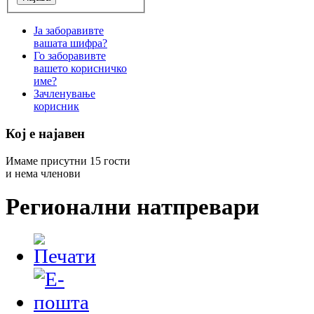
Ја заборавивте
вашата шифра?
Го заборавивте
вашето корисничко
име?
Зачленување
корисник
Кој е најавен
Имаме присутни 15 гости
и нема членови
Регионални натпревари