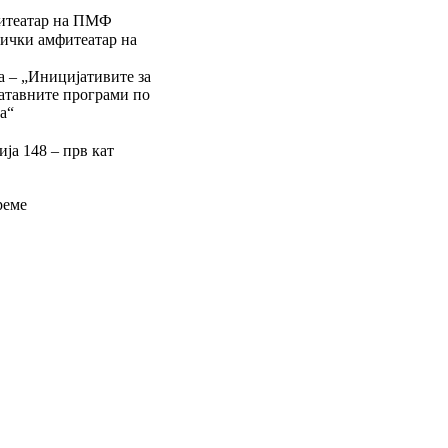
фитеатар на ПМФ
ички амфитеатар на
 – „Иницијативите за
атавните програми по
а“
ија 148 – прв кат
реме