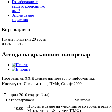
Го заборавивте
вашето корисничко
име?
Зачленување
корисник
Кој е најавен
Имаме присутни 20 гости
и нема членови
Агенда на државниот натпревар
Програма на XX Државен натпревар по информатика,
Институт за Информатика, ПМФ, Скопје 2009
17. април 2010 год. (сабота)
Натпреварувачи
Ментори
Пристигнување на учесниците во горна зграда 
- 10:00
Математички Факултет (ПМФ)