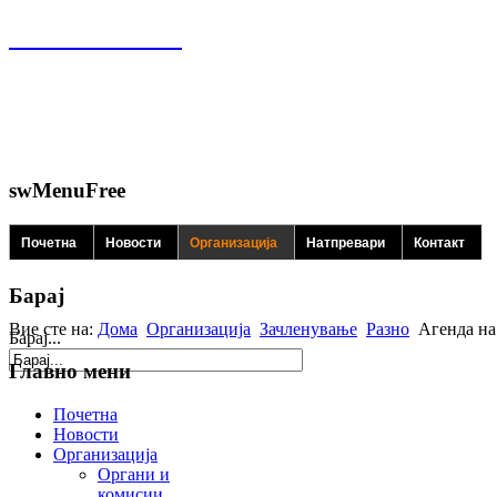
swMenuFree
Почетна
Новости
Организација
Натпревари
Контакт
Барај
Вие сте на:
Дома
Организација
Зачленување
Разно
Агенда на
Барај...
Главно мени
Почетна
Новости
Организација
Органи и
комисии