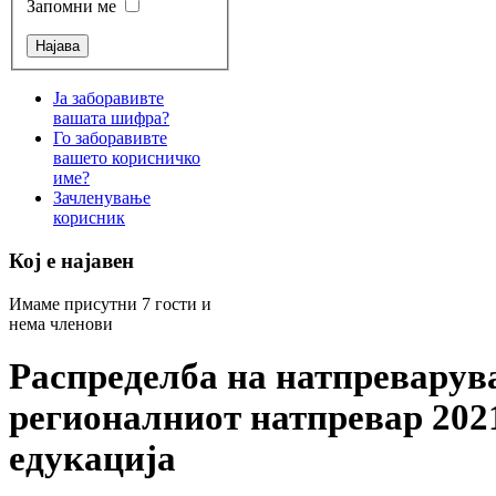
Запомни ме
Ја заборавивте
вашата шифра?
Го заборавивте
вашето корисничко
име?
Зачленување
корисник
Кој е најавен
Имаме присутни 7 гости и
нема членови
Распределба на натпреварув
регионалниот натпревар 2021
едукација