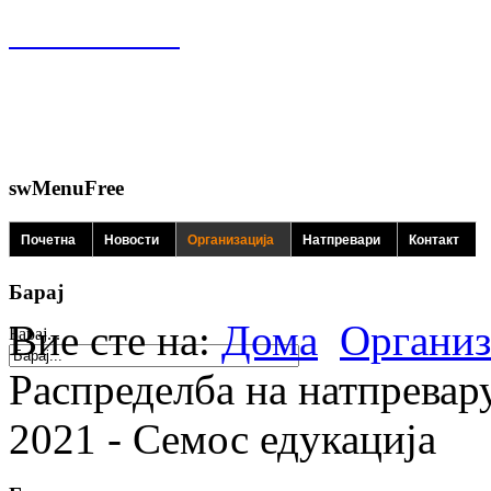
swMenuFree
Почетна
Новости
Организација
Натпревари
Контакт
Барај
Вие сте на:
Дома
Организ
Барај...
Распределба на натпревар
2021 - Семос едукација