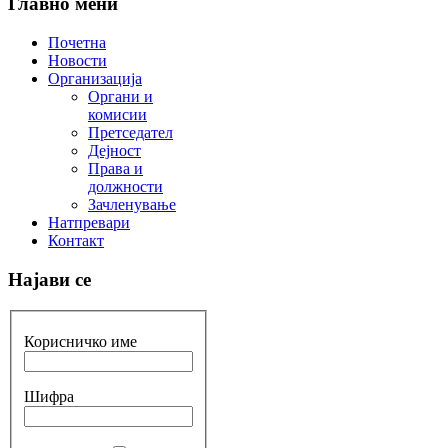
Главно мени
Почетна
Новости
Организација
Органи и
комисии
Претседател
Дејност
Права и
должности
Зачленување
Натпревари
Контакт
Најави се
Корисничко име
Шифра