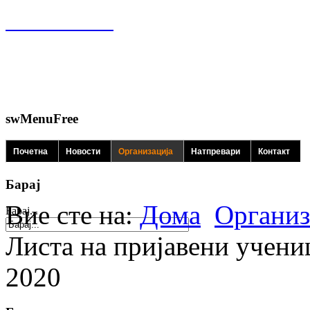
swMenuFree
Почетна
Новости
Организација
Натпревари
Контакт
Барај
Вие сте на:
Дома
Организ
Барај...
Листа на пријавени учени
2020