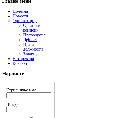
Главно мени
Почетна
Новости
Организација
Органи и
комисии
Претседател
Дејност
Права и
должности
Зачленување
Натпревари
Контакт
Најави се
Корисничко име
Шифра