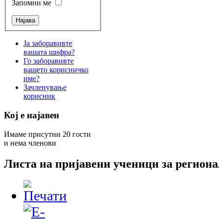
Запомни ме
Ја заборавивте
вашата шифра?
Го заборавивте
вашето корисничко
име?
Зачленување
корисник
Кој е најавен
Имаме присутни 20 гости
и нема членови
Листа на пријавени ученици за региона