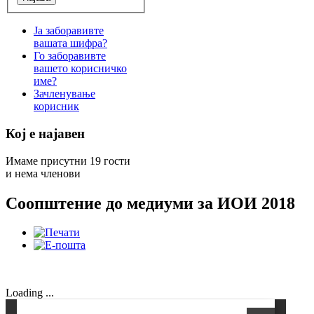
Ја заборавивте
вашата шифра?
Го заборавивте
вашето корисничко
име?
Зачленување
корисник
Кој е најавен
Имаме присутни 19 гости
и нема членови
Соопштение до медиуми за ИОИ 2018
Loading ...