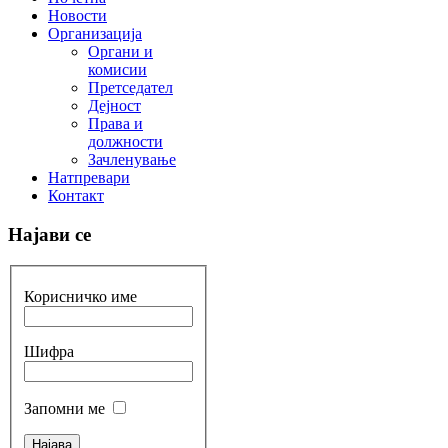
Новости
Организација
Органи и
комисии
Претседател
Дејност
Права и
должности
Зачленување
Натпревари
Контакт
Најави се
Корисничко име
Шифра
Запомни ме