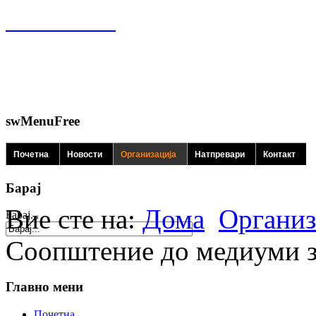
swMenuFree
Почетна
Новости
Организација
Натпревари
Контакт
Барај
Вие сте на:
Дома
Организ
Барај...
Соопштение до медиуми 
Главно мени
Почетна