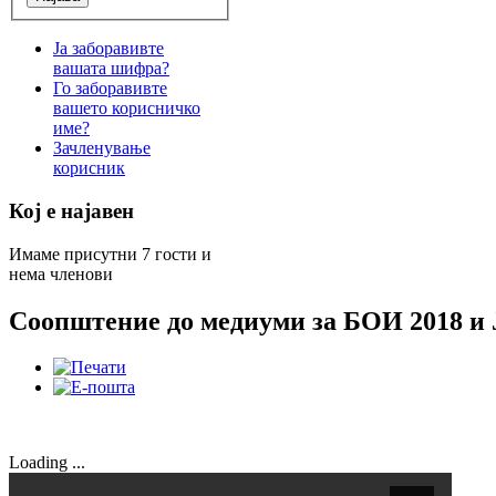
Ја заборавивте
вашата шифра?
Го заборавивте
вашето корисничко
име?
Зачленување
корисник
Кој е најавен
Имаме присутни 7 гости и
нема членови
Соопштение до медиуми за БОИ 2018 и
Loading ...