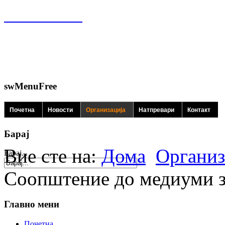
swMenuFree
Почетна
Новости
Организација
Натпревари
Контакт
Барај
Вие сте на:
Дома
Организ
Барај...
Соопштение до медиуми 
Главно мени
Почетна