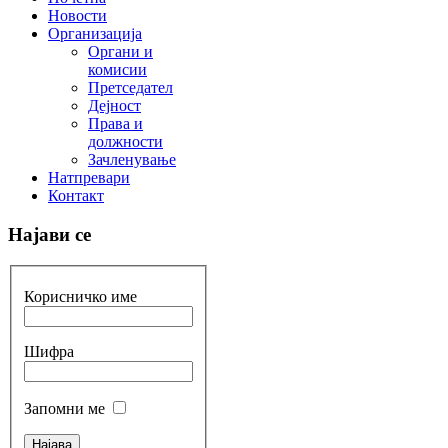
Новости
Организација
Органи и
комисии
Претседател
Дејност
Права и
должности
Зачленување
Натпревари
Контакт
Најави се
Корисничко име
Шифра
Запомни ме