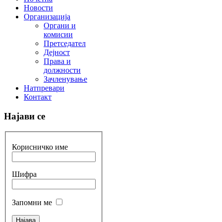
Новости
Организација
Органи и
комисии
Претседател
Дејност
Права и
должности
Зачленување
Натпревари
Контакт
Најави се
Корисничко име
Шифра
Запомни ме