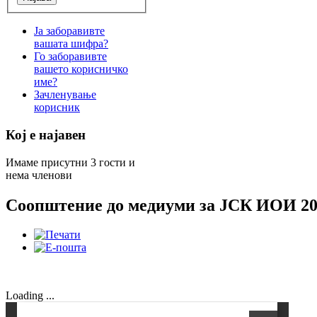
Ја заборавивте
вашата шифра?
Го заборавивте
вашето корисничко
име?
Зачленување
корисник
Кој е најавен
Имаме присутни 3 гости и
нема членови
Соопштение до медиуми за ЈСК ИОИ 20
Loading ...