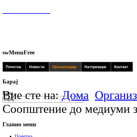
swMenuFree
Почетна
Новости
Организација
Натпревари
Контакт
Барај
Вие сте на:
Дома
Организ
Барај...
Соопштение до медиуми 
Главно мени
Почетна