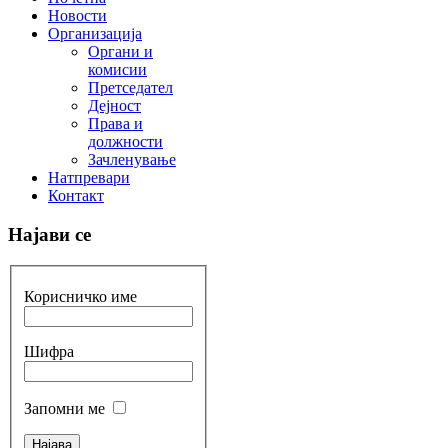
Новости
Организација
Органи и
комисии
Претседател
Дејност
Права и
должности
Зачленување
Натпревари
Контакт
Најави се
Корисничко име
Шифра
Запомни ме