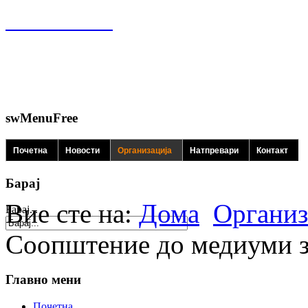
swMenuFree
Почетна
Новости
Организација
Натпревари
Контакт
Барај
Вие сте на:
Дома
Организ
Барај...
Соопштение до медиуми 
Главно мени
Почетна