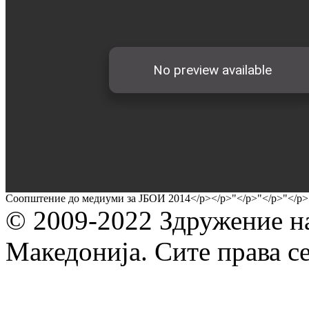
Соопштение до медиуми за ЈБОИ 2014</p></p>"</p>"</p>"</p>
© 2009-2022 Здружение н
Македонија. Сите права с