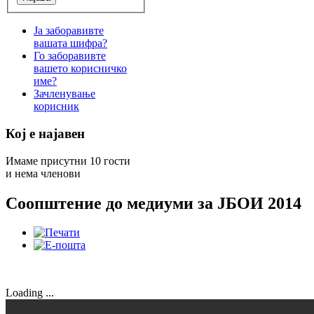
Ја заборавивте
вашата шифра?
Го заборавивте
вашето корисничко
име?
Зачленување
корисник
Кој е најавен
Имаме присутни 10 гости
и нема членови
Соопштение до медиуми за ЈБОИ 2014
Loading ...