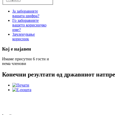
Ја заборавивте
вашата шифра?
Го заборавивте
вашето корисничко
име?
Зачленување
корисник
Кој е најавен
Имаме присутни 6 гости и
нема членови
Конечни резултати од државниот натпре