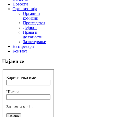
Новости
Организација
Органи и
комисии
Претседател
Дејност
Права и
должности
Зачленување
Натпревари
Контакт
Најави се
Корисничко име
Шифра
Запомни ме