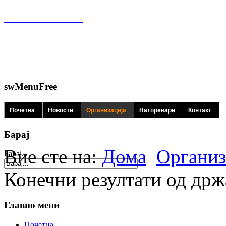
swMenuFree
Почетна
Новости
Организација
Натпревари
Контакт
Барај
Вие сте на:
Дома
Организ
Барај...
Конечни резултати од држ
Главно мени
Почетна