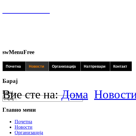
swMenuFree
Почетна
Новости
Организација
Натпревари
Контакт
Барај
Вие сте на:
Дома
Новост
Барај...
Главно мени
Почетна
Новости
Организација