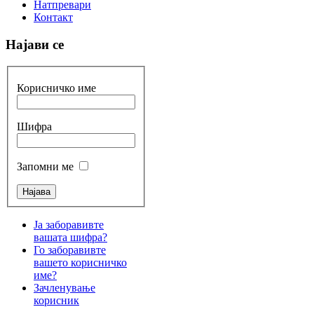
Натпревари
Контакт
Најави се
Корисничко име
Шифра
Запомни ме
Ја заборавивте
вашата шифра?
Го заборавивте
вашето корисничко
име?
Зачленување
корисник