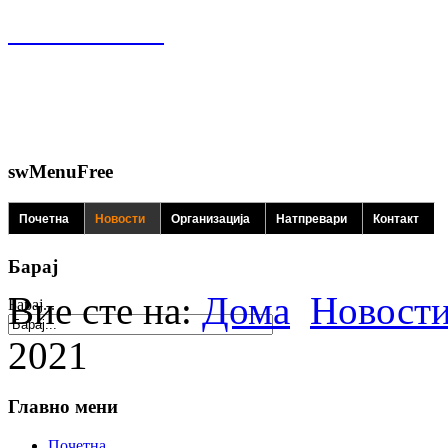
swMenuFree
Почетна
Новости
Организација
Натпревари
Контакт
Барај
Вие сте на:
Дома
Новост
Барај...
2021
Главно мени
Почетна