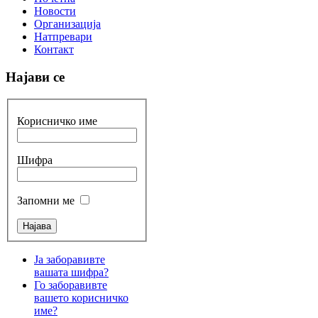
Новости
Организација
Натпревари
Контакт
Најави се
Корисничко име
Шифра
Запомни ме
Ја заборавивте
вашата шифра?
Го заборавивте
вашето корисничко
име?