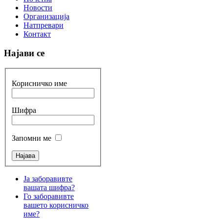
Новости
Организација
Натпревари
Контакт
Најави се
Корисничко име
Шифра
Запомни ме
Ја заборавивте
вашата шифра?
Го заборавивте
вашето корисничко
име?