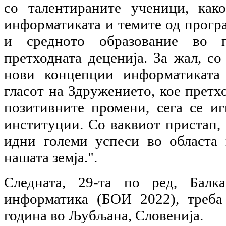
со талентираните ученици, как
информатиката и темите од прогр
и средното образование во 
претходната деценија. За жал, с
нови концепции информатиката 
гласот на Здружението, кое претх
позитивните промени, сега се и
институции. Со ваквиот пристап, р
идни големи успеси во областа
нашата земја.".
Следната, 29-та по ред, Балк
информатика (БОИ 2022), треба
година во Љубљана, Словенија.