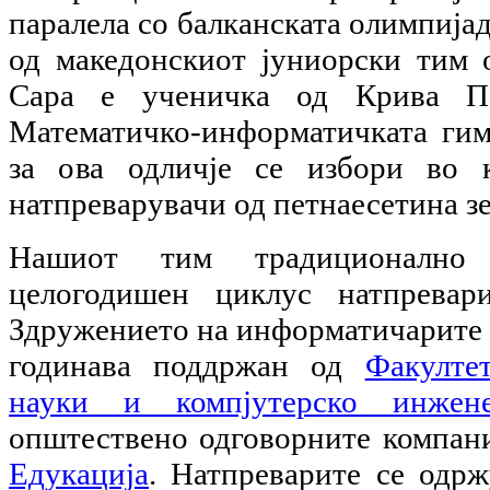
паралела со балканската олимпија
од македонскиот јуниорски тим
Сара е ученичка од Крива П
Математичко-информатичката гимн
за ова одличје се избори во 
натпреварувачи од петнаесетина зе
Нашиот тим традиционално
целогодишен циклус натпревар
Здружението на информатичарите 
годинава поддржан од
Факулте
науки и компјутерско инжен
општествено одговорните компа
Едукација
. Натпреварите се одрж