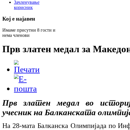
Зачленување
корисник
Кој е најавен
Имаме присутни 8 гости и
нема членови
Прв златен медал за Македо
Прв златен медал во истори
учесник на Балканската олимпи
На 28-мата Балканска Олимпијада по Инф