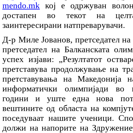
mendo.mk
кој е одржуван воло
достапен во текот на целт
заинтересирани натпреварувачи.
Д-р Миле Јованов, претседател н
претседател на Балканската олим
успех изјави: „Резултатот оства
претставува продолжување на тр
претставувања на Македонија н
информатички олимпијади во п
години и уште една нова пот
вештините од областа на компјут
поседуваат нашите ученици. Спо
должи на напорите на Здружение