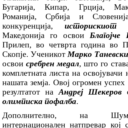
Бугарија, Кипар, Грција, Мак
Романија, Србија и Словени
конкуренција,
историскиот 
Македонија го освои
Благојче 
Прилеп, во четврта година во 
Скопје. Ученикот
Марко Таневск
освои
сребрен медал
, што го ста
комплетната листа на освојувачи 
нашата земја. Овој огромен успех
резултатот на
Андреј Шекеров
о
олимписка пофалба
.
Дополнително, на Шуме
интернационален натпревар кој 