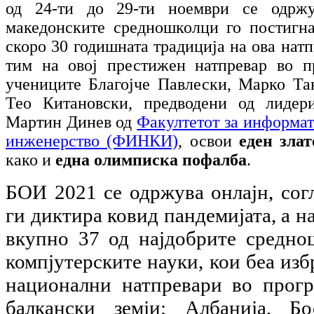
од 24-ти до 29-ти ноември се одржу
македонските средношколци го постигна
скоро 30 годишната традиција на ова нат
тим на овој престижен натпревар во п
учениците Благојче Павлески, Марко Та
Тео Китановски, предводени од лидер
Мартин Динев од
Факултетот за информат
инженерство (ФИНКИ)
, освои
еден злат
како и
една олимписка пофалба
.
БОИ 2021 се одржува онлајн, сог
ги диктира ковид пандемијата, а н
вкупно 37 од најдобрите средно
компјутерските науки, кои беа из
национални натпревари во прог
балкански земји: Албанија, Б