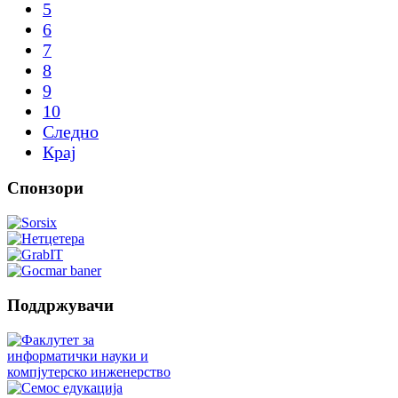
5
6
7
8
9
10
Следно
Крај
Спонзори
Поддржувачи