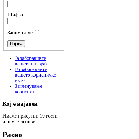
Шифра
Запомни ме
Ја заборавивте
вашата шифра?
Го заборавивте
вашето корисничко
име?
Зачленување
корисник
Кој е најавен
Имаме присутни 19 гости
и нема членови
Разно