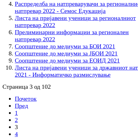
Распределба на натпреварувачи за регионални
натпревар 2022 - Семос Едукација
Листа на пријавени ученици за регионалниот
натпревар 2022
Прелиминарни информации за регионален
натпревар 2022
Соопштение до медиуми за БОИ 2021
Соопштение до медиуми за ЈБОИ 2021
Соопштение до медиуми за ЕОИД 2021
Листа на пријавени ученици за државниот на
2021 - Информатичко размислување
Страница 3 од 102
Почеток
Пред
1
2
3
4