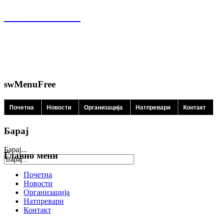
swMenuFree
Почетна
Новости
Организација
Натпревари
Контакт
Барај
Барај...
Главно мени
Почетна
Новости
Организација
Натпревари
Контакт