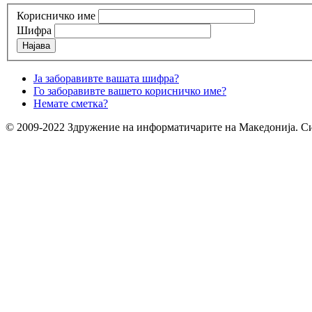
Корисничко име
Шифра
Најава
Ја заборавивте вашата шифра?
Го заборавивте вашето корисничко име?
Немате сметка?
© 2009-2022 Здружение на информатичарите на Македонија. Си