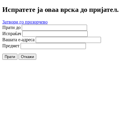
Испратете ја оваа врска до пријател.
Затвори го прозорчево
Прати до
Испраќач
Вашата е-адреса
Предмет
Прати
Откажи