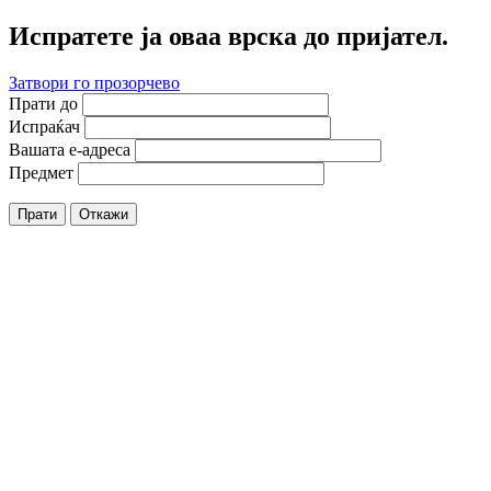
Испратете ја оваа врска до пријател.
Затвори го прозорчево
Прати до
Испраќач
Вашата е-адреса
Предмет
Прати
Откажи