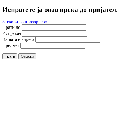
Испратете ја оваа врска до пријател.
Затвори го прозорчево
Прати до
Испраќач
Вашата е-адреса
Предмет
Прати
Откажи