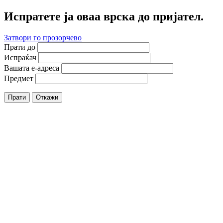
Испратете ја оваа врска до пријател.
Затвори го прозорчево
Прати до
Испраќач
Вашата е-адреса
Предмет
Прати
Откажи