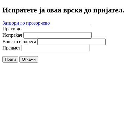
Испратете ја оваа врска до пријател.
Затвори го прозорчево
Прати до
Испраќач
Вашата е-адреса
Предмет
Прати
Откажи